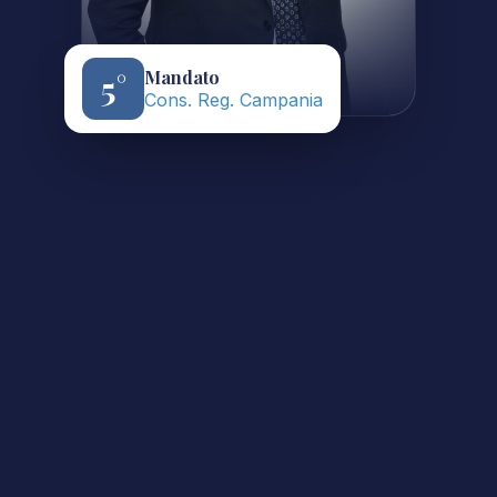
Mandato
5°
Cons. Reg. Campania